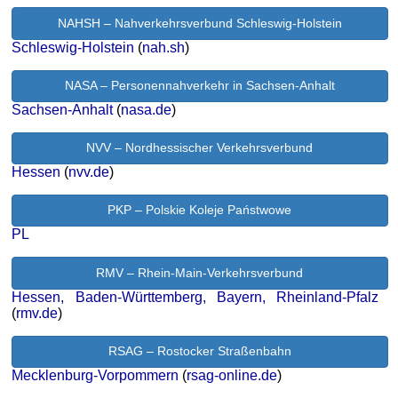
NAHSH – Nahverkehrsverbund Schleswig-Holstein
Schleswig-Holstein
(
nah.sh
)
NASA – Personennahverkehr in Sachsen-Anhalt
Sachsen-Anhalt
(
nasa.de
)
NVV – Nordhessischer Verkehrsverbund
Hessen
(
nvv.de
)
PKP – Polskie Koleje Państwowe
PL
RMV – Rhein-Main-Verkehrsverbund
Hessen, Baden-Württemberg, Bayern, Rheinland-Pfalz
(
rmv.de
)
RSAG – Rostocker Straßenbahn
Mecklenburg-Vorpommern
(
rsag-online.de
)