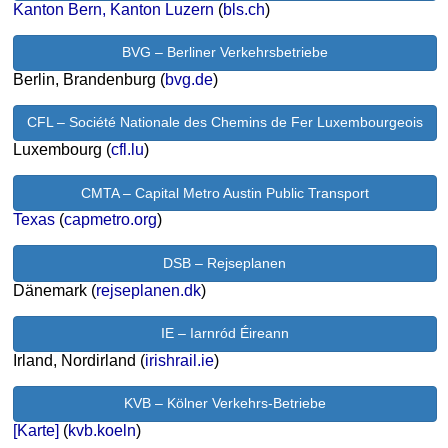
Kanton Bern, Kanton Luzern
(
bls.ch
)
BVG – Berliner Verkehrsbetriebe
Berlin, Brandenburg (
bvg.de
)
CFL – Société Nationale des Chemins de Fer Luxembourgeois
Luxembourg (
cfl.lu
)
CMTA – Capital Metro Austin Public Transport
Texas
(
capmetro.org
)
DSB – Rejseplanen
Dänemark (
rejseplanen.dk
)
IE – Iarnród Éireann
Irland, Nordirland (
irishrail.ie
)
KVB – Kölner Verkehrs-Betriebe
[Karte]
(
kvb.koeln
)