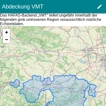
Abdeckung VMT
edit
Haupt
Das HAFAS-Backend „VMT“ liefert ungefähr innerhalb der
folgenden grob umrissenen Region voraussichtlich nützliche
Echtzeitdaten.
+
−