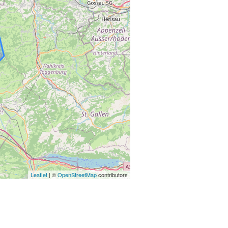
Leaflet
| ©
OpenStreetMap
contributors