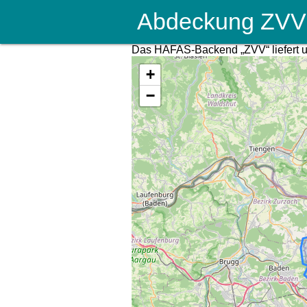
Abdeckung ZVV
Das HAFAS-Backend „ZVV“ liefert un
+
−