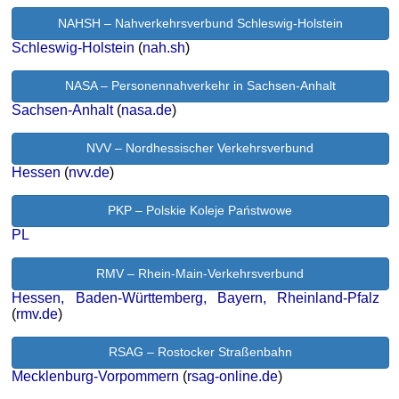
NAHSH – Nahverkehrsverbund Schleswig-Holstein
Schleswig-Holstein
(
nah.sh
)
NASA – Personennahverkehr in Sachsen-Anhalt
Sachsen-Anhalt
(
nasa.de
)
NVV – Nordhessischer Verkehrsverbund
Hessen
(
nvv.de
)
PKP – Polskie Koleje Państwowe
PL
RMV – Rhein-Main-Verkehrsverbund
Hessen, Baden-Württemberg, Bayern, Rheinland-Pfalz
(
rmv.de
)
RSAG – Rostocker Straßenbahn
Mecklenburg-Vorpommern
(
rsag-online.de
)