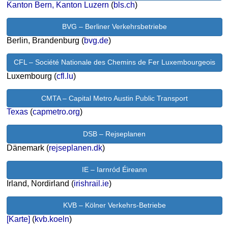
Kanton Bern, Kanton Luzern
(
bls.ch
)
BVG – Berliner Verkehrsbetriebe
Berlin, Brandenburg (
bvg.de
)
CFL – Société Nationale des Chemins de Fer Luxembourgeois
Luxembourg (
cfl.lu
)
CMTA – Capital Metro Austin Public Transport
Texas
(
capmetro.org
)
DSB – Rejseplanen
Dänemark (
rejseplanen.dk
)
IE – Iarnród Éireann
Irland, Nordirland (
irishrail.ie
)
KVB – Kölner Verkehrs-Betriebe
[Karte]
(
kvb.koeln
)