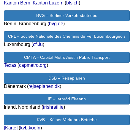
Kanton Bern, Kanton Luzern
(
bls.ch
)
BVG – Berliner Verkehrsbetriebe
Berlin, Brandenburg (
bvg.de
)
CFL – Société Nationale des Chemins de Fer Luxembourgeois
Luxembourg (
cfl.lu
)
CMTA – Capital Metro Austin Public Transport
Texas
(
capmetro.org
)
DSB – Rejseplanen
Dänemark (
rejseplanen.dk
)
IE – Iarnród Éireann
Irland, Nordirland (
irishrail.ie
)
KVB – Kölner Verkehrs-Betriebe
[Karte]
(
kvb.koeln
)