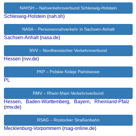
NAHSH – Nahverkehrsverbund Schleswig-Holstein
Schleswig-Holstein
(
nah.sh
)
NASA – Personennahverkehr in Sachsen-Anhalt
Sachsen-Anhalt
(
nasa.de
)
NVV – Nordhessischer Verkehrsverbund
Hessen
(
nvv.de
)
PKP – Polskie Koleje Państwowe
PL
RMV – Rhein-Main-Verkehrsverbund
Hessen, Baden-Württemberg, Bayern, Rheinland-Pfalz
(
rmv.de
)
RSAG – Rostocker Straßenbahn
Mecklenburg-Vorpommern
(
rsag-online.de
)