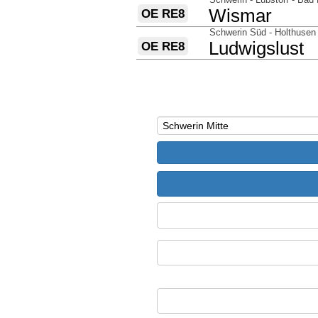
nach
Wismar
OE RE8
über
Schwerin Süd - Holthusen 
nach
Ludwigslust
OE RE8