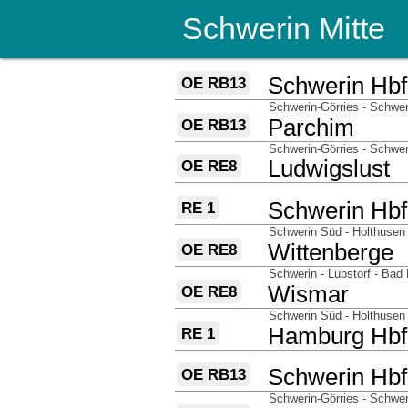
Schwerin Mitte
über
nach
Schwerin Hbf
OE RB13
über
Schwerin-Görries - Schwer
nach
Parchim
OE RB13
über
Schwerin-Görries - Schwer
nach
Ludwigslust
OE RE8
über
nach
Schwerin Hbf
RE 1
über
Schwerin Süd - Holthusen 
nach
Wittenberge
OE RE8
über
Schwerin - Lübstorf - Bad
nach
Wismar
OE RE8
über
Schwerin Süd - Holthusen
nach
Hamburg Hbf
RE 1
über
nach
Schwerin Hbf
OE RB13
über
Schwerin-Görries - Schwer