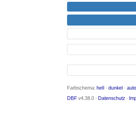
Farbschema:
hell
·
dunkel
·
aut
DBF
v4.38.0 ·
Datenschutz
·
Im