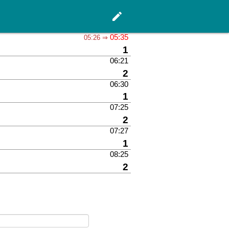
edit
Menü
05:35
05:26 ⇒
Gleis
1
06:21
Gleis
2
06:30
Gleis
1
07:25
Gleis
2
07:27
Gleis
1
08:25
Gleis
2