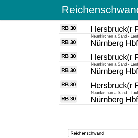
Reichenschwan
über
nach
Hersbruck(r 
RB 30
über
Neunkirchen a Sand - Lauf
nach
Nürnberg Hb
RB 30
über
nach
Hersbruck(r 
RB 30
über
Neunkirchen a Sand - Lauf
nach
Nürnberg Hb
RB 30
über
nach
Hersbruck(r 
RB 30
über
Neunkirchen a Sand - Lauf
nach
Nürnberg Hb
RB 30