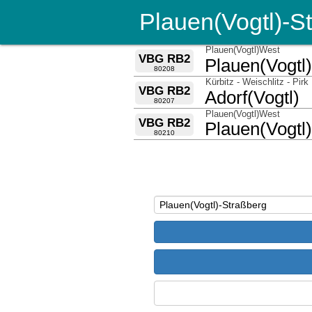
Plauen(Vogtl)-S
über
Plauen(Vogtl)West
VBG RB2
nach
Plauen(Vogtl)
80208
über
Kürbitz - Weischlitz - Pirk
VBG RB2
nach
Adorf(Vogtl)
80207
über
Plauen(Vogtl)West
VBG RB2
nach
Plauen(Vogtl)
80210