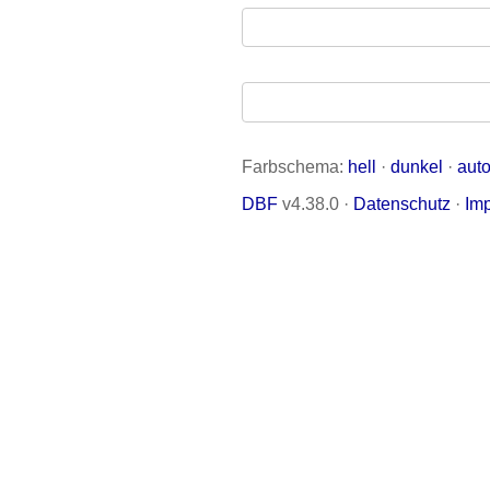
Farbschema:
hell
·
dunkel
·
aut
DBF
v4.38.0 ·
Datenschutz
·
Im