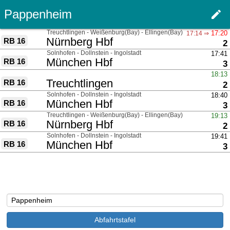
Pappenheim
edit
Men
über
Treuchtlingen - Weißenburg(Bay) - Ellingen(Bay)
17:20
17:14 ⇒
nach
Nürnberg Hbf
RB 16
G
2
über
Solnhofen - Dollnstein - Ingolstadt
17:41
nach
München Hbf
RB 16
G
3
über
18:13
nach
Treuchtlingen
RB 16
G
2
über
Solnhofen - Dollnstein - Ingolstadt
18:40
nach
München Hbf
RB 16
G
3
über
Treuchtlingen - Weißenburg(Bay) - Ellingen(Bay)
19:13
nach
Nürnberg Hbf
RB 16
G
2
über
Solnhofen - Dollnstein - Ingolstadt
19:41
nach
München Hbf
RB 16
G
3