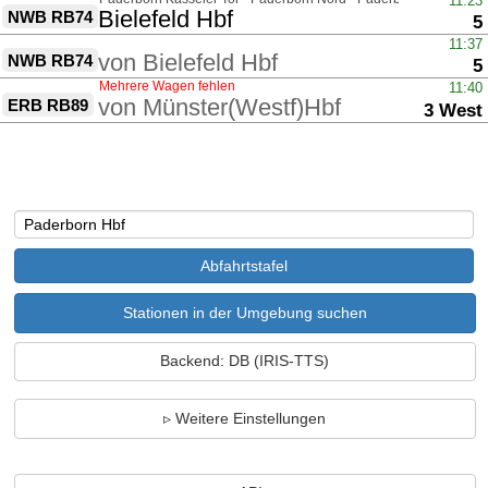
11:23
nach
Bielefeld Hbf
NWB RB74
G
5
über
11:37
von
Bielefeld Hbf
NWB RB74
G
5
Mehrere Wagen fehlen
11:40
von
Münster(Westf)Hbf
ERB RB89
Gleis
3 West
Stationen in der Umgebung suchen
Backend: DB (IRIS-TTS)
Weitere Einstellungen