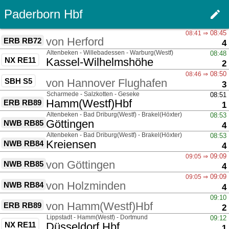
Paderborn Hbf
edit
Men
über
08:45
08:41 ⇒
von
Herford
ERB RB72
G
4
über
Altenbeken - Willebadessen - Warburg(Westf)
08:48
NX RE11
nach
Kassel-Wilhelmshöhe
G
2
über
08:50
08:46 ⇒
SBH S5
von
Hannover Flughafen
G
3
über
Scharmede - Salzkotten - Geseke
08:51
nach
Hamm(Westf)Hbf
ERB RB89
G
1
über
Altenbeken - Bad Driburg(Westf) - Brakel(Höxter)
08:53
nach
Göttingen
NWB RB85
G
4
über
Altenbeken - Bad Driburg(Westf) - Brakel(Höxter)
08:53
nach
Kreiensen
NWB RB84
G
4
über
09:09
09:05 ⇒
von
Göttingen
NWB RB85
G
4
über
09:09
09:05 ⇒
von
Holzminden
NWB RB84
G
4
über
09:10
von
Hamm(Westf)Hbf
ERB RB89
G
2
über
Lippstadt - Hamm(Westf) - Dortmund
09:12
NX RE11
nach
Düsseldorf Hbf
G
1