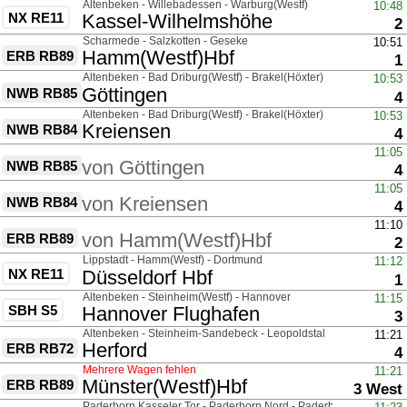
über
Altenbeken - Willebadessen - Warburg(Westf)
10:48
NX RE11
nach
Kassel-Wilhelmshöhe
G
2
über
Scharmede - Salzkotten - Geseke
10:51
nach
Hamm(Westf)Hbf
ERB RB89
G
1
über
Altenbeken - Bad Driburg(Westf) - Brakel(Höxter)
10:53
nach
Göttingen
NWB RB85
G
4
über
Altenbeken - Bad Driburg(Westf) - Brakel(Höxter)
10:53
nach
Kreiensen
NWB RB84
G
4
über
11:05
von
Göttingen
NWB RB85
G
4
über
11:05
von
Kreiensen
NWB RB84
G
4
über
11:10
von
Hamm(Westf)Hbf
ERB RB89
G
2
über
Lippstadt - Hamm(Westf) - Dortmund
11:12
NX RE11
nach
Düsseldorf Hbf
G
1
über
Altenbeken - Steinheim(Westf) - Hannover
11:15
SBH S5
nach
Hannover Flughafen
G
3
über
Altenbeken - Steinheim-Sandebeck - Leopoldstal
11:21
nach
Herford
ERB RB72
G
4
Mehrere Wagen fehlen
11:21
nach
Münster(Westf)Hbf
ERB RB89
Gleis
3 West
über
Paderborn Kasseler Tor - Paderborn Nord - Paderborn-Schloss 