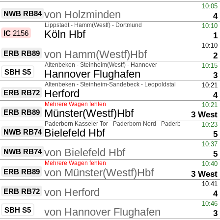
über
10:05
von
Holzminden
NWB RB84
G
4
über
Lippstadt - Hamm(Westf) - Dortmund
10:10
nach
Köln Hbf
IC
2156
G
1
über
10:10
von
Hamm(Westf)Hbf
ERB RB89
G
2
über
Altenbeken - Steinheim(Westf) - Hannover
10:15
SBH S5
nach
Hannover Flughafen
G
3
über
Altenbeken - Steinheim-Sandebeck - Leopoldstal
10:21
nach
Herford
ERB RB72
G
4
Mehrere Wagen fehlen
10:21
nach
Münster(Westf)Hbf
ERB RB89
Gleis
3 West
über
Paderborn Kasseler Tor - Paderborn Nord - Paderborn-Schloss 
10:23
nach
Bielefeld Hbf
NWB RB74
G
5
über
10:37
von
Bielefeld Hbf
NWB RB74
G
5
Mehrere Wagen fehlen
10:40
von
Münster(Westf)Hbf
ERB RB89
Gleis
3 West
über
10:41
von
Herford
ERB RB72
G
4
über
10:46
SBH S5
von
Hannover Flughafen
G
3