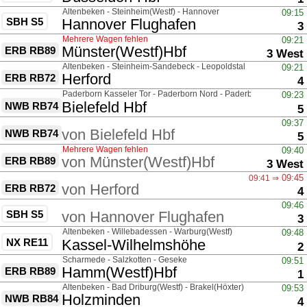
über
Altenbeken - Steinheim(Westf) - Hannover
09:15
SBH S5
nach
Hannover Flughafen
G
3
Mehrere Wagen fehlen
09:21
nach
Münster(Westf)Hbf
ERB RB89
Gleis
3 West
über
Altenbeken - Steinheim-Sandebeck - Leopoldstal
09:21
nach
Herford
ERB RB72
G
4
über
Paderborn Kasseler Tor - Paderborn Nord - Paderborn-Schloss 
09:23
nach
Bielefeld Hbf
NWB RB74
G
5
über
09:37
von
Bielefeld Hbf
NWB RB74
G
5
Mehrere Wagen fehlen
09:40
von
Münster(Westf)Hbf
ERB RB89
Gleis
3 West
über
09:45
09:41 ⇒
von
Herford
ERB RB72
G
4
über
09:46
SBH S5
von
Hannover Flughafen
G
3
über
Altenbeken - Willebadessen - Warburg(Westf)
09:48
NX RE11
nach
Kassel-Wilhelmshöhe
G
2
über
Scharmede - Salzkotten - Geseke
09:51
nach
Hamm(Westf)Hbf
ERB RB89
G
1
über
Altenbeken - Bad Driburg(Westf) - Brakel(Höxter)
09:53
nach
Holzminden
NWB RB84
G
4