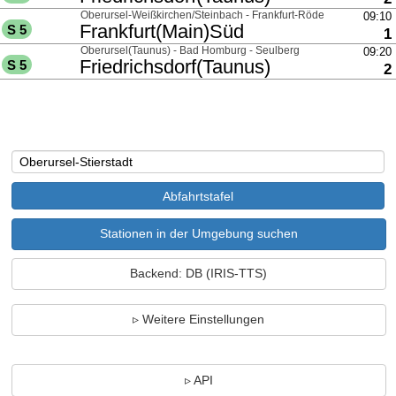
über
Oberursel-Weißkirchen/Steinbach - Frankfurt-Rödelheim - Frankfu
09:10
nach
Frankfurt(Main)Süd
S 5
G
1
über
Oberursel(Taunus) - Bad Homburg - Seulberg
09:20
nach
Friedrichsdorf(Taunus)
S 5
G
2
Stationen in der Umgebung suchen
Backend: DB (IRIS-TTS)
Weitere Einstellungen
API