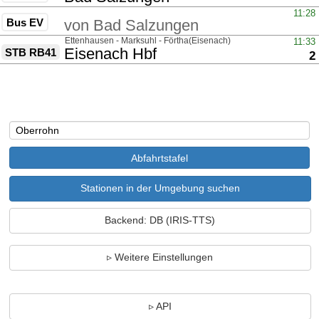
über
11:28
Bus EV
von
Bad Salzungen
über
Ettenhausen - Marksuhl - Förtha(Eisenach)
11:33
nach
Eisenach Hbf
STB RB41
G
2
Stationen in der Umgebung suchen
Backend: DB (IRIS-TTS)
Weitere Einstellungen
API