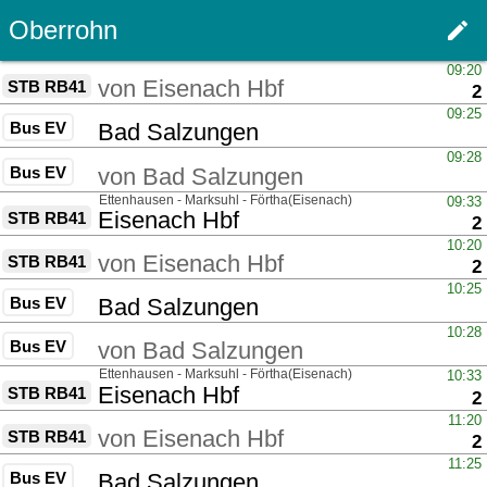
Oberrohn
edit
Men
über
09:20
von
Eisenach Hbf
STB RB41
G
2
über
09:25
Bus EV
nach
Bad Salzungen
über
09:28
Bus EV
von
Bad Salzungen
über
Ettenhausen - Marksuhl - Förtha(Eisenach)
09:33
nach
Eisenach Hbf
STB RB41
G
2
über
10:20
von
Eisenach Hbf
STB RB41
G
2
über
10:25
Bus EV
nach
Bad Salzungen
über
10:28
Bus EV
von
Bad Salzungen
über
Ettenhausen - Marksuhl - Förtha(Eisenach)
10:33
nach
Eisenach Hbf
STB RB41
G
2
über
11:20
von
Eisenach Hbf
STB RB41
G
2
über
11:25
Bus EV
nach
Bad Salzungen