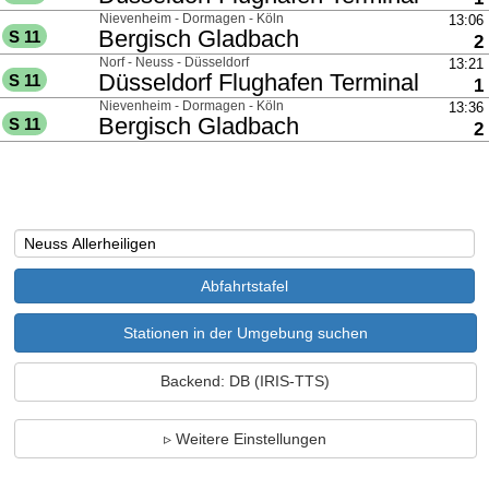
über
Nievenheim - Dormagen - Köln
13:06
nach
Bergisch Gladbach
S 11
G
2
über
Norf - Neuss - Düsseldorf
13:21
nach
Düsseldorf Flughafen Terminal
S 11
G
1
über
Nievenheim - Dormagen - Köln
13:36
nach
Bergisch Gladbach
S 11
G
2
Stationen in der Umgebung suchen
Backend: DB (IRIS-TTS)
Weitere Einstellungen