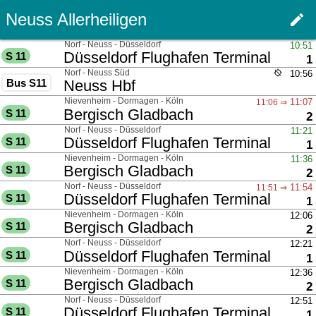
Neuss Allerheiligen
edit
Men
über
Norf - Neuss - Düsseldorf
10:51
nach
Düsseldorf Flughafen Terminal
S 11
G
1
über
Norf - Neuss Süd
Echtzeitda
gps_off
10:56
Bus S11
nach
Neuss Hbf
über
Nievenheim - Dormagen - Köln
11:07
11:06 ⇒
nach
Bergisch Gladbach
S 11
G
2
über
Norf - Neuss - Düsseldorf
11:21
nach
Düsseldorf Flughafen Terminal
S 11
G
1
über
Nievenheim - Dormagen - Köln
11:36
nach
Bergisch Gladbach
S 11
G
2
über
Norf - Neuss - Düsseldorf
11:54
11:51 ⇒
nach
Düsseldorf Flughafen Terminal
S 11
G
1
über
Nievenheim - Dormagen - Köln
12:06
nach
Bergisch Gladbach
S 11
G
2
über
Norf - Neuss - Düsseldorf
12:21
nach
Düsseldorf Flughafen Terminal
S 11
G
1
über
Nievenheim - Dormagen - Köln
12:36
nach
Bergisch Gladbach
S 11
G
2
über
Norf - Neuss - Düsseldorf
12:51
nach
Düsseldorf Flughafen Terminal
S 11
G
1