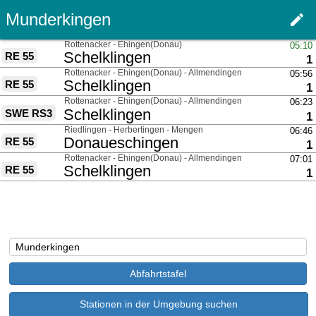
Munderkingen
edit
Men
über
Rottenacker - Ehingen(Donau)
05:10
nach
Schelklingen
RE 55
G
1
über
Rottenacker - Ehingen(Donau) - Allmendingen
05:56
nach
Schelklingen
RE 55
G
1
über
Rottenacker - Ehingen(Donau) - Allmendingen
06:23
nach
Schelklingen
SWE RS3
G
1
über
Riedlingen - Herbertingen - Mengen
06:46
nach
Donaueschingen
RE 55
G
1
über
Rottenacker - Ehingen(Donau) - Allmendingen
07:01
nach
Schelklingen
RE 55
G
1
Stationen in der Umgebung suchen