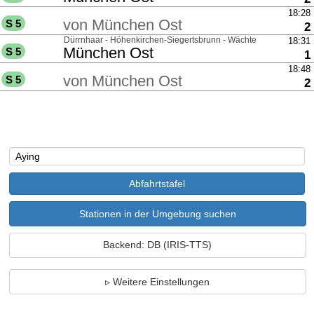
über
18:28
von
München Ost
S 5
G
2
über
Dürrnhaar - Höhenkirchen-Siegertsbrunn - Wächterhof
18:31
nach
München Ost
S 5
G
1
über
18:48
von
München Ost
S 5
G
2
Stationen in der Umgebung suchen
Backend: DB (IRIS-TTS)
Weitere Einstellungen