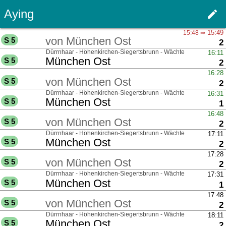
Aying
edit
Men
über
15:49
15:48 ⇒
von
München Ost
S 5
G
2
über
Dürrnhaar - Höhenkirchen-Siegertsbrunn - Wächterhof
16:11
nach
München Ost
S 5
G
2
über
16:28
von
München Ost
S 5
G
2
über
Dürrnhaar - Höhenkirchen-Siegertsbrunn - Wächterhof
16:31
nach
München Ost
S 5
G
1
über
16:48
von
München Ost
S 5
G
2
über
Dürrnhaar - Höhenkirchen-Siegertsbrunn - Wächterhof
17:11
nach
München Ost
S 5
G
2
über
17:28
von
München Ost
S 5
G
2
über
Dürrnhaar - Höhenkirchen-Siegertsbrunn - Wächterhof
17:31
nach
München Ost
S 5
G
1
über
17:48
von
München Ost
S 5
G
2
über
Dürrnhaar - Höhenkirchen-Siegertsbrunn - Wächterhof
18:11
nach
München Ost
S 5
G
2