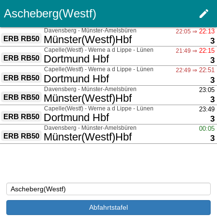
Ascheberg(Westf)
edit
Men
über
Davensberg - Münster-Amelsbüren
22:13
22:05 ⇒
nach
Münster(Westf)Hbf
ERB RB50
G
3
über
Capelle(Westf) - Werne a d Lippe - Lünen
22:15
21:49 ⇒
nach
Dortmund Hbf
ERB RB50
G
3
über
Capelle(Westf) - Werne a d Lippe - Lünen
22:51
22:49 ⇒
nach
Dortmund Hbf
ERB RB50
G
3
über
Davensberg - Münster-Amelsbüren
23:05
nach
Münster(Westf)Hbf
ERB RB50
G
3
über
Capelle(Westf) - Werne a d Lippe - Lünen
23:49
nach
Dortmund Hbf
ERB RB50
G
3
über
Davensberg - Münster-Amelsbüren
00:05
nach
Münster(Westf)Hbf
ERB RB50
G
3