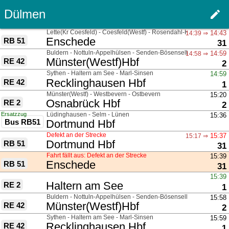
Dülmen
edit
Men
über
Lette(Kr Coesfeld) - Coesfeld(Westf) - Rosendahl-Holtwick
14:43
14:39 ⇒
nach
Enschede
RB 51
Gl
31
über
Buldern - Nottuln-Appelhülsen - Senden-Bösensell
14:59
14:58 ⇒
nach
Münster(Westf)Hbf
RE 42
G
2
über
Sythen - Haltern am See - Marl-Sinsen
14:59
nach
Recklinghausen Hbf
RE 42
G
1
über
Münster(Westf) - Westbevern - Ostbevern
15:20
nach
Osnabrück Hbf
RE 2
G
2
Ersatzzug
über
Lüdinghausen - Selm - Lünen
15:36
Bus RB51
nach
Dortmund Hbf
Defekt an der Strecke
15:37
15:17 ⇒
nach
Dortmund Hbf
RB 51
Gl
31
Fahrt fällt aus: Defekt an der Strecke
15:39
nach
Enschede
RB 51
Gl
31
über
15:39
nach
Haltern am See
RE 2
G
1
über
Buldern - Nottuln-Appelhülsen - Senden-Bösensell
15:58
nach
Münster(Westf)Hbf
RE 42
G
2
über
Sythen - Haltern am See - Marl-Sinsen
15:59
nach
Recklinghausen Hbf
RE 42
G
1