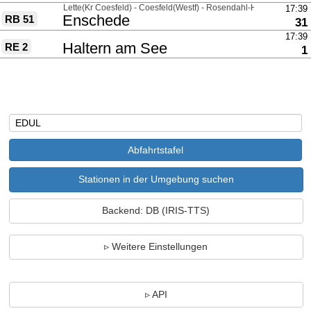
über
Lette(Kr Coesfeld) - Coesfeld(Westf) - Rosendahl-Holtwick
17:39
nach
Enschede
RB 51
Gl
31
über
17:39
nach
Haltern am See
RE 2
G
1
Stationen in der Umgebung suchen
Backend: DB (IRIS-TTS)
Weitere Einstellungen
API