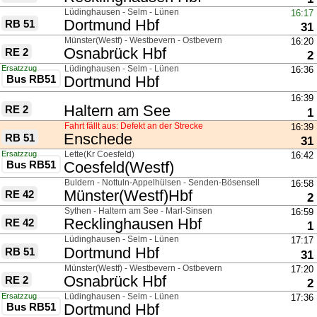
über
Lüdinghausen - Selm - Lünen
16:17
nach
Dortmund Hbf
RB 51
Gl
31
über
Münster(Westf) - Westbevern - Ostbevern
16:20
nach
Osnabrück Hbf
RE 2
G
2
Ersatzzug
über
Lüdinghausen - Selm - Lünen
16:36
Bus RB51
nach
Dortmund Hbf
über
16:39
nach
Haltern am See
RE 2
G
1
Fahrt fällt aus: Defekt an der Strecke
16:39
nach
Enschede
RB 51
Gl
31
Ersatzzug
über
Lette(Kr Coesfeld)
16:42
Bus RB51
nach
Coesfeld(Westf)
über
Buldern - Nottuln-Appelhülsen - Senden-Bösensell
16:58
nach
Münster(Westf)Hbf
RE 42
G
2
über
Sythen - Haltern am See - Marl-Sinsen
16:59
nach
Recklinghausen Hbf
RE 42
G
1
über
Lüdinghausen - Selm - Lünen
17:17
nach
Dortmund Hbf
RB 51
Gl
31
über
Münster(Westf) - Westbevern - Ostbevern
17:20
nach
Osnabrück Hbf
RE 2
G
2
Ersatzzug
über
Lüdinghausen - Selm - Lünen
17:36
Bus RB51
nach
Dortmund Hbf