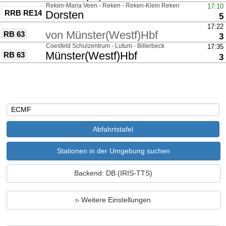
über
Reken-Maria Veen - Reken - Reken-Klein Reken
17:10
RRB RE14
nach
Dorsten
G
5
über
17:22
von
Münster(Westf)Hbf
RB 63
G
3
über
Coesfeld Schulzentrum - Lutum - Billerbeck
17:35
nach
Münster(Westf)Hbf
RB 63
G
3
Stationen in der Umgebung suchen
Backend: DB (IRIS-TTS)
Weitere Einstellungen