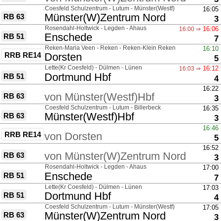
über
Coesfeld Schulzentrum - Lutum - Münster(Westf)
16:05
nach
Münster(W)Zentrum Nord
RB 63
G
3
über
Rosendahl-Holtwick - Legden - Ahaus
16:06
16:00 ⇒
nach
Enschede
RB 51
G
7
über
Reken-Maria Veen - Reken - Reken-Klein Reken
16:10
RRB RE14
nach
Dorsten
G
5
über
Lette(Kr Coesfeld) - Dülmen - Lünen
16:12
16:03 ⇒
nach
Dortmund Hbf
RB 51
G
4
über
16:22
von
Münster(Westf)Hbf
RB 63
G
3
über
Coesfeld Schulzentrum - Lutum - Billerbeck
16:35
nach
Münster(Westf)Hbf
RB 63
G
3
über
16:46
RRB RE14
von
Dorsten
G
5
über
16:52
von
Münster(W)Zentrum Nord
RB 63
G
3
über
Rosendahl-Holtwick - Legden - Ahaus
17:00
nach
Enschede
RB 51
G
7
über
Lette(Kr Coesfeld) - Dülmen - Lünen
17:03
nach
Dortmund Hbf
RB 51
G
4
über
Coesfeld Schulzentrum - Lutum - Münster(Westf)
17:05
nach
Münster(W)Zentrum Nord
RB 63
G
3