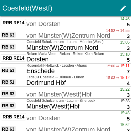
Coesfeld(Westf)
edit
Men
über
14:46
RRB RE14
von
Dorsten
G
5
über
14:55
14:52 ⇒
von
Münster(W)Zentrum Nord
RB 63
G
3
über
Coesfeld Schulzentrum - Lutum - Münster(Westf)
15:05
nach
Münster(W)Zentrum Nord
RB 63
G
3
über
Reken-Maria Veen - Reken - Reken-Klein Reken
15:10
RRB RE14
nach
Dorsten
G
5
über
Rosendahl-Holtwick - Legden - Ahaus
15:11
15:00 ⇒
nach
Enschede
RB 51
G
7
über
Lette(Kr Coesfeld) - Dülmen - Lünen
15:12
15:03 ⇒
nach
Dortmund Hbf
RB 51
G
4
über
15:22
von
Münster(Westf)Hbf
RB 63
G
3
über
Coesfeld Schulzentrum - Lutum - Billerbeck
15:35
nach
Münster(Westf)Hbf
RB 63
G
3
über
15:46
RRB RE14
von
Dorsten
G
5
über
15:52
von
Münster(W)Zentrum Nord
RB 63
G
3