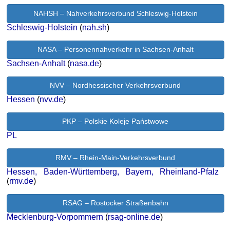
NAHSH – Nahverkehrsverbund Schleswig-Holstein
Schleswig-Holstein
(
nah.sh
)
NASA – Personennahverkehr in Sachsen-Anhalt
Sachsen-Anhalt
(
nasa.de
)
NVV – Nordhessischer Verkehrsverbund
Hessen
(
nvv.de
)
PKP – Polskie Koleje Państwowe
PL
RMV – Rhein-Main-Verkehrsverbund
Hessen, Baden-Württemberg, Bayern, Rheinland-Pfalz
(
rmv.de
)
RSAG – Rostocker Straßenbahn
Mecklenburg-Vorpommern
(
rsag-online.de
)