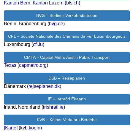
Kanton Bern, Kanton Luzern
(
bls.ch
)
BVG – Berliner Verkehrsbetriebe
Berlin, Brandenburg (
bvg.de
)
CFL – Société Nationale des Chemins de Fer Luxembourgeois
Luxembourg (
cfl.lu
)
CMTA – Capital Metro Austin Public Transport
Texas
(
capmetro.org
)
DSB – Rejseplanen
Dänemark (
rejseplanen.dk
)
IE – Iarnród Éireann
Irland, Nordirland (
irishrail.ie
)
KVB – Kölner Verkehrs-Betriebe
[Karte]
(
kvb.koeln
)