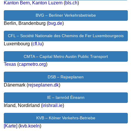
Kanton Bern, Kanton Luzern
(
bls.ch
)
BVG – Berliner Verkehrsbetriebe
Berlin, Brandenburg (
bvg.de
)
CFL – Société Nationale des Chemins de Fer Luxembourgeois
Luxembourg (
cfl.lu
)
CMTA – Capital Metro Austin Public Transport
Texas
(
capmetro.org
)
DSB – Rejseplanen
Dänemark (
rejseplanen.dk
)
IE – Iarnród Éireann
Irland, Nordirland (
irishrail.ie
)
KVB – Kölner Verkehrs-Betriebe
[Karte]
(
kvb.koeln
)