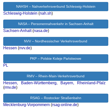
NAHSH – Nahverkehrsverbund Schleswig-Holstein
Schleswig-Holstein
(
nah.sh
)
NASA – Personennahverkehr in Sachsen-Anhalt
Sachsen-Anhalt
(
nasa.de
)
NVV – Nordhessischer Verkehrsverbund
Hessen
(
nvv.de
)
PKP – Polskie Koleje Państwowe
PL
RMV – Rhein-Main-Verkehrsverbund
Hessen, Baden-Württemberg, Bayern, Rheinland-Pfalz
(
rmv.de
)
RSAG – Rostocker Straßenbahn
Mecklenburg-Vorpommern
(
rsag-online.de
)