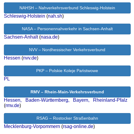
NAHSH – Nahverkehrsverbund Schleswig-Holstein
Schleswig-Holstein
(
nah.sh
)
NASA – Personennahverkehr in Sachsen-Anhalt
Sachsen-Anhalt
(
nasa.de
)
NVV – Nordhessischer Verkehrsverbund
Hessen
(
nvv.de
)
PKP – Polskie Koleje Państwowe
PL
RMV – Rhein-Main-Verkehrsverbund
Hessen, Baden-Württemberg, Bayern, Rheinland-Pfalz
(
rmv.de
)
RSAG – Rostocker Straßenbahn
Mecklenburg-Vorpommern
(
rsag-online.de
)