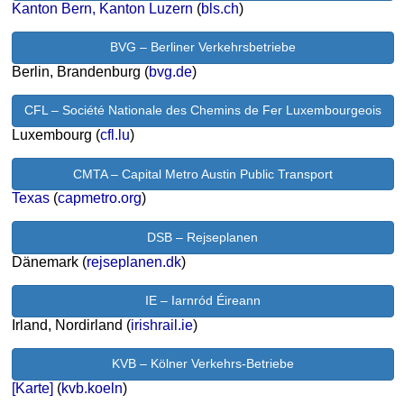
Kanton Bern, Kanton Luzern
(
bls.ch
)
BVG – Berliner Verkehrsbetriebe
Berlin, Brandenburg (
bvg.de
)
CFL – Société Nationale des Chemins de Fer Luxembourgeois
Luxembourg (
cfl.lu
)
CMTA – Capital Metro Austin Public Transport
Texas
(
capmetro.org
)
DSB – Rejseplanen
Dänemark (
rejseplanen.dk
)
IE – Iarnród Éireann
Irland, Nordirland (
irishrail.ie
)
KVB – Kölner Verkehrs-Betriebe
[Karte]
(
kvb.koeln
)