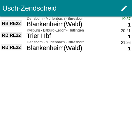
Usch-Zendscheid
edit
Haupt
über
Densborn - Mürlenbach - Birresborn
19:37
nach
Blankenheim(Wald)
RB RE22
G
1
über
Kyllburg - Bitburg-Erdorf - Hüttingen
20:21
nach
Trier Hbf
RB RE22
G
1
über
Densborn - Mürlenbach - Birresborn
21:36
nach
Blankenheim(Wald)
RB RE22
G
1