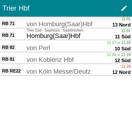
Trier Hbf
edit
Haupt
über
11:01
von
Homburg(Saar)Hbf
RB 71
Gleis
13 Nord
über
Trier Süd - Saarlouis - Saarbrücken
11:01
nach
Homburg(Saar)Hbf
RB 71
Gleis
11 Süd
über
11:16
11:17 ⇒
von
Perl
RB 82
Gleis
10 Süd
über
11:19
11:20 ⇒
von
Koblenz Hbf
RB 81
Gleis
12 Süd
über
11:29
von
Köln Messe/Deutz
RB RE22
Gleis
12 Nord