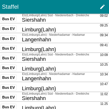
Staffel
edit
Haupt
über
Elz(Limburg/Lahn) Süd - Niedererbach - Dreikirchen
09:02
Bus EV
nach
Siershahn
über
09:25
Bus EV
nach
Limburg(Lahn)
über
Elz(Limburg/Lahn) - Niederhadamar - Hadamar
09:34
Bus EV
nach
Langenhahn
über
09:41
Bus EV
nach
Limburg(Lahn)
über
Elz(Limburg/Lahn) Süd - Niedererbach - Dreikirchen
10:09
Bus EV
nach
Siershahn
über
10:25
Bus EV
nach
Limburg(Lahn)
über
Elz(Limburg/Lahn) - Niederhadamar - Hadamar
10:34
Bus EV
nach
Langenhahn
über
10:47
Bus EV
nach
Limburg(Lahn)
über
Elz(Limburg/Lahn) Süd - Niedererbach - Dreikirchen
11:02
Bus EV
nach
Siershahn
über
11:25
Bus EV
nach
Limburg(Lahn)