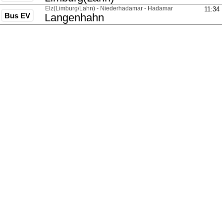
über
Elz(Limburg/Lahn) - Niederhadamar - Hadamar
11:34
Bus EV
nach
Langenhahn