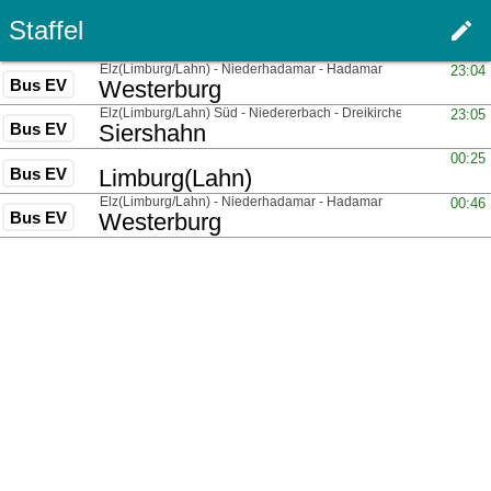
Staffel
edit
Haupt
über
Elz(Limburg/Lahn) - Niederhadamar - Hadamar
23:04
Bus EV
nach
Westerburg
über
Elz(Limburg/Lahn) Süd - Niedererbach - Dreikirchen
23:05
Bus EV
nach
Siershahn
über
00:25
Bus EV
nach
Limburg(Lahn)
über
Elz(Limburg/Lahn) - Niederhadamar - Hadamar
00:46
Bus EV
nach
Westerburg