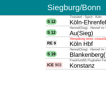
Siegburg/Bonn
über
Troisdorf - Spich - Köln
nach
Köln-Ehrenfe
S 12
über
Hennef(Sieg) - Hennef im 
nach
Au(Sieg)
S 12
Verspätung eines vorausf
nach
Köln Hbf
RE 9
über
Hennef(Sieg) - Hennef im
nach
Blankenberg(
S 19
über
Frankfurt(M) Flughafen Fe
nach
Konstanz
ICE
903