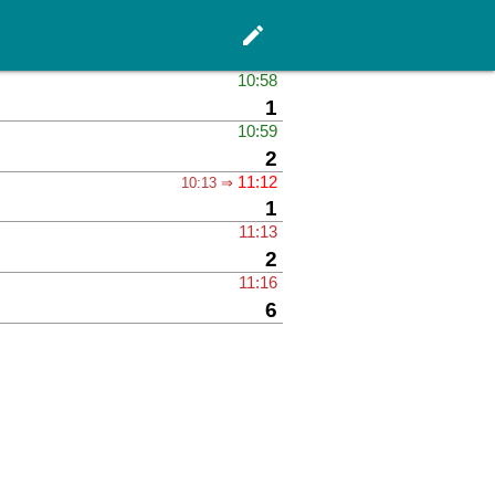
edit
Hauptseite
10:58
Gleis
1
10:59
Gleis
2
11:12
10:13 ⇒
Gleis
1
11:13
Gleis
2
11:16
Gleis
6