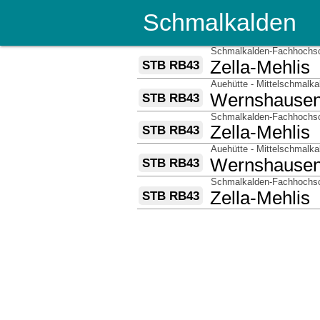
Schmalkalden
über
Schmalkalden-Fachhochsch
nach
Zella-Mehlis
STB RB43
über
Auehütte - Mittelschmalka
nach
Wernshause
STB RB43
über
Schmalkalden-Fachhochsch
nach
Zella-Mehlis
STB RB43
über
Auehütte - Mittelschmalka
nach
Wernshause
STB RB43
über
Schmalkalden-Fachhochsch
nach
Zella-Mehlis
STB RB43