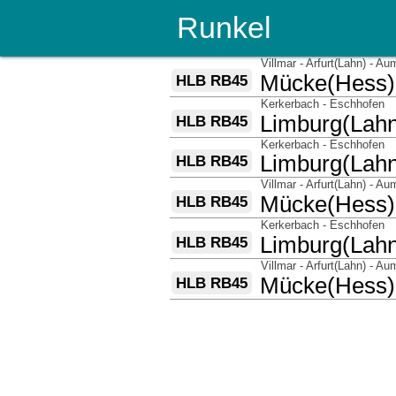
Runkel
über
Villmar - Arfurt(Lahn) - A
nach
Mücke(Hess)
HLB RB45
über
Kerkerbach - Eschhofen
nach
Limburg(Lah
HLB RB45
über
Kerkerbach - Eschhofen
nach
Limburg(Lah
HLB RB45
über
Villmar - Arfurt(Lahn) - A
nach
Mücke(Hess)
HLB RB45
über
Kerkerbach - Eschhofen
nach
Limburg(Lah
HLB RB45
über
Villmar - Arfurt(Lahn) - A
nach
Mücke(Hess)
HLB RB45