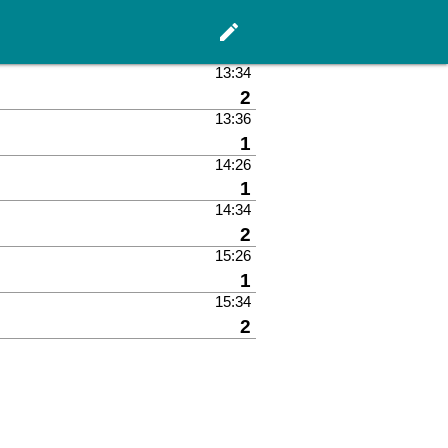
edit
Hauptseite
13:34
Gleis
2
13:36
Gleis
1
14:26
Gleis
1
14:34
Gleis
2
15:26
Gleis
1
15:34
Gleis
2