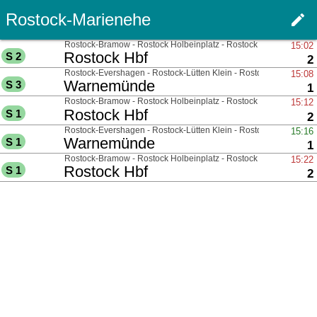
Rostock-Marienehe
edit
Haupt
über
Rostock-Bramow - Rostock Holbeinplatz - Rostock Parkstraße
15:02
nach
Rostock Hbf
S 2
G
2
über
Rostock-Evershagen - Rostock-Lütten Klein - Rostock-Lichtenha
15:08
nach
Warnemünde
S 3
G
1
über
Rostock-Bramow - Rostock Holbeinplatz - Rostock Parkstraße
15:12
nach
Rostock Hbf
S 1
G
2
über
Rostock-Evershagen - Rostock-Lütten Klein - Rostock-Lichtenha
15:16
nach
Warnemünde
S 1
G
1
über
Rostock-Bramow - Rostock Holbeinplatz - Rostock Parkstraße
15:22
nach
Rostock Hbf
S 1
G
2