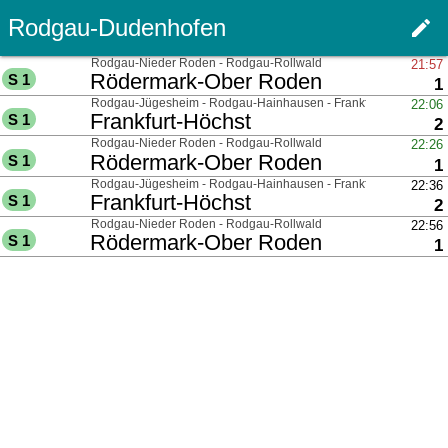
Rodgau-Dudenhofen
edit
Haupt
über
Rodgau-Nieder Roden - Rodgau-Rollwald
21:57
nach
Rödermark-Ober Roden
S 1
G
1
über
Rodgau-Jügesheim - Rodgau-Hainhausen - Frankfurt
22:06
nach
Frankfurt-Höchst
S 1
G
2
über
Rodgau-Nieder Roden - Rodgau-Rollwald
22:26
nach
Rödermark-Ober Roden
S 1
G
1
über
Rodgau-Jügesheim - Rodgau-Hainhausen - Frankfurt
22:36
nach
Frankfurt-Höchst
S 1
G
2
über
Rodgau-Nieder Roden - Rodgau-Rollwald
22:56
nach
Rödermark-Ober Roden
S 1
G
1