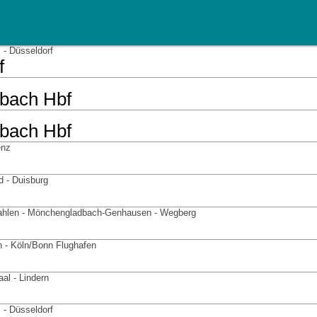
- Düsseldorf
f
bach Hbf
bach Hbf
enz
d - Duisburg
hlen - Mönchengladbach-Genhausen - Wegberg
n - Köln/Bonn Flughafen
al - Lindern
- Düsseldorf