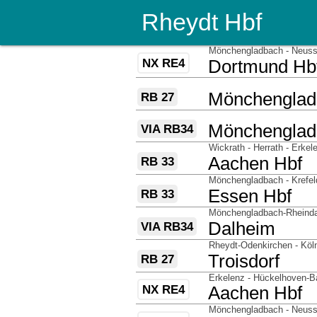
Rheydt Hbf
über
Mönchengladbach - Neuss 
NX RE4
nach
Dortmund Hb
über
nach
Mönchenglad
RB 27
über
nach
Mönchenglad
VIA RB34
über
Wickrath - Herrath - Erkel
nach
Aachen Hbf
RB 33
über
Mönchengladbach - Krefel
nach
Essen Hbf
RB 33
über
Mönchengladbach-Rheinda
nach
Dalheim
VIA RB34
über
Rheydt-Odenkirchen - Köl
nach
Troisdorf
RB 27
über
Erkelenz - Hückelhoven-Ba
NX RE4
nach
Aachen Hbf
über
Mönchengladbach - Neuss 