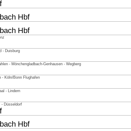
f
bach Hbf
bach Hbf
enz
d - Duisburg
hlen - Mönchengladbach-Genhausen - Wegberg
n - Köln/Bonn Flughafen
al - Lindern
- Düsseldorf
f
bach Hbf