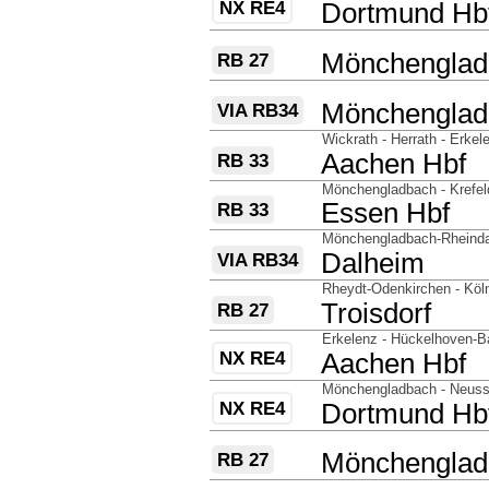
NX RE4
nach
Dortmund Hb
über
nach
Mönchenglad
RB 27
über
nach
Mönchenglad
VIA RB34
über
Wickrath - Herrath - Erkel
nach
Aachen Hbf
RB 33
über
Mönchengladbach - Krefel
nach
Essen Hbf
RB 33
über
Mönchengladbach-Rheinda
nach
Dalheim
VIA RB34
über
Rheydt-Odenkirchen - Köl
nach
Troisdorf
RB 27
über
Erkelenz - Hückelhoven-Ba
NX RE4
nach
Aachen Hbf
über
Mönchengladbach - Neuss 
NX RE4
nach
Dortmund Hb
über
nach
Mönchenglad
RB 27
über