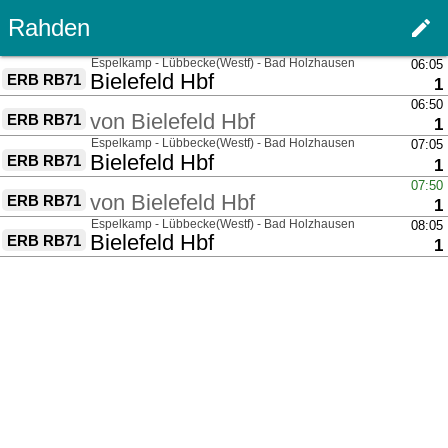
Rahden
edit
Haupt
über
Espelkamp - Lübbecke(Westf) - Bad Holzhausen
06:05
nach
Bielefeld Hbf
ERB RB71
G
1
über
06:50
von
Bielefeld Hbf
ERB RB71
G
1
über
Espelkamp - Lübbecke(Westf) - Bad Holzhausen
07:05
nach
Bielefeld Hbf
ERB RB71
G
1
über
07:50
von
Bielefeld Hbf
ERB RB71
G
1
über
Espelkamp - Lübbecke(Westf) - Bad Holzhausen
08:05
nach
Bielefeld Hbf
ERB RB71
G
1