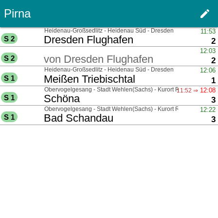
Pirna
edit
Haupt
über
Heidenau-Großsedlitz - Heidenau Süd - Dresden
11:53
nach
Dresden Flughafen
S 2
G
2
über
12:03
von
Dresden Flughafen
S 2
G
2
über
Heidenau-Großsedlitz - Heidenau Süd - Dresden
12:06
nach
Meißen Triebischtal
S 1
G
1
über
Obervogelgesang - Stadt Wehlen(Sachs) - Kurort Rathen
12:08
11:52 ⇒
nach
Schöna
S 1
G
3
über
Obervogelgesang - Stadt Wehlen(Sachs) - Kurort Rathen
12:22
nach
Bad Schandau
S 1
G
3