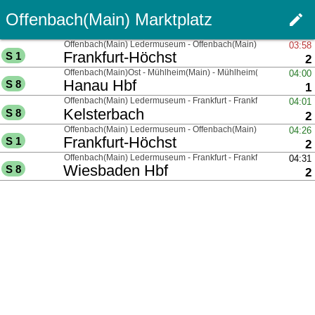
Offenbach(Main) Marktplatz
edit
Haupt
über
Offenbach(Main) Ledermuseum - Offenbach(Main) Kaiserlei - Fran
03:58
nach
Frankfurt-Höchst
S 1
G
2
über
Offenbach(Main)Ost - Mühlheim(Main) - Mühlheim(Main)-Dietesh
04:00
nach
Hanau Hbf
S 8
G
1
über
Offenbach(Main) Ledermuseum - Frankfurt - Frankfurt(M) Flughaf
04:01
nach
Kelsterbach
S 8
G
2
über
Offenbach(Main) Ledermuseum - Offenbach(Main) Kaiserlei - Fran
04:26
nach
Frankfurt-Höchst
S 1
G
2
über
Offenbach(Main) Ledermuseum - Frankfurt - Frankfurt(M) Flughaf
04:31
nach
Wiesbaden Hbf
S 8
G
2