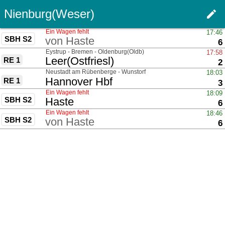
Nienburg(Weser)
edit
Haupt
Ein Wagen fehlt
17:46
SBH S2
von
Haste
G
6
über
Eystrup - Bremen - Oldenburg(Oldb)
17:58
nach
Leer(Ostfriesl)
RE 1
G
2
über
Neustadt am Rübenberge - Wunstorf
18:03
nach
Hannover Hbf
RE 1
G
3
Ein Wagen fehlt
18:09
SBH S2
nach
Haste
G
6
Ein Wagen fehlt
18:46
SBH S2
von
Haste
G
6