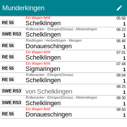
Munderkingen
edit
Haupt
Ein Wagen fehlt
05:56
nach
Schelklingen
RE 55
G
1
über
Rottenacker - Ehingen(Donau) - Allmendingen
06:23
nach
Schelklingen
SWE RS3
G
1
über
Riedlingen - Herbertingen - Mengen
06:46
nach
Donaueschingen
RE 55
G
1
Ein Wagen fehlt
07:01
nach
Schelklingen
RE 55
G
1
Ein Wagen fehlt
07:48
nach
Sigmaringen
RE 55
G
1
über
Rottenacker - Ehingen(Donau)
08:04
nach
Schelklingen
RE 55
G
1
über
08:25
von
Schelklingen
SWE RS3
G
1
über
Rottenacker - Ehingen(Donau) - Allmendingen
08:30
nach
Schelklingen
SWE RS3
G
1
Ein Wagen fehlt
08:50
nach
Donaueschingen
RE 55
G
1