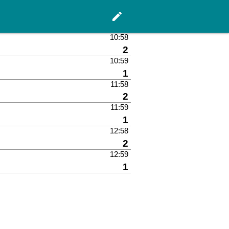
edit
Hauptseite
10:58
Gleis
2
10:59
Gleis
1
11:58
Gleis
2
11:59
Gleis
1
12:58
Gleis
2
12:59
Gleis
1