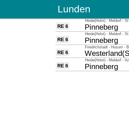
Lunden
über
Heide(Holst) - Meldorf - S
nach
Pinneberg
RE 6
über
Heide(Holst) - Meldorf - S
nach
Pinneberg
RE 6
über
Friedrichstadt - Husum - 
nach
Westerland(S
RE 6
über
Heide(Holst) - Meldorf - I
nach
Pinneberg
RE 6