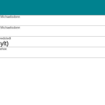
t Michaelisdonn
t Michaelisdonn
Bredstedt
ylt)
tzehoe