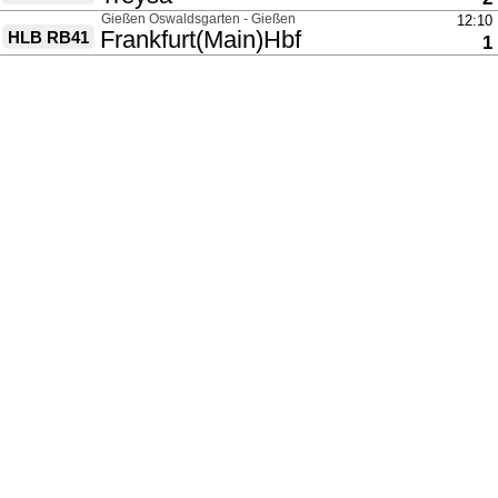
über
Gießen Oswaldsgarten - Gießen
12:10
nach
Frankfurt(Main)Hbf
HLB RB41
G
1