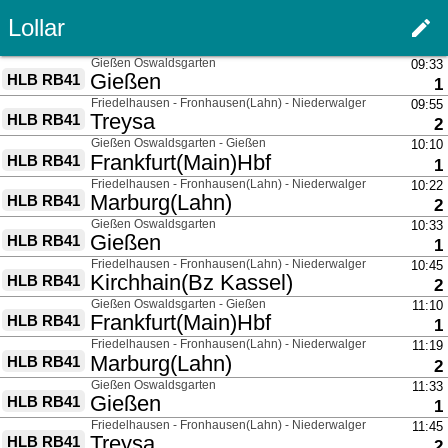
Lollar
edit
Haupt
über
Gießen Oswaldsgarten
09:33
nach
Gießen
HLB RB41
G
1
über
Friedelhausen - Fronhausen(Lahn) - Niederwalgern
09:55
nach
Treysa
HLB RB41
G
2
über
Gießen Oswaldsgarten - Gießen
10:10
nach
Frankfurt(Main)Hbf
HLB RB41
G
1
über
Friedelhausen - Fronhausen(Lahn) - Niederwalgern
10:22
nach
Marburg(Lahn)
HLB RB41
G
2
über
Gießen Oswaldsgarten
10:33
nach
Gießen
HLB RB41
G
1
über
Friedelhausen - Fronhausen(Lahn) - Niederwalgern
10:45
nach
Kirchhain(Bz Kassel)
HLB RB41
G
2
über
Gießen Oswaldsgarten - Gießen
11:10
nach
Frankfurt(Main)Hbf
HLB RB41
G
1
über
Friedelhausen - Fronhausen(Lahn) - Niederwalgern
11:19
nach
Marburg(Lahn)
HLB RB41
G
2
über
Gießen Oswaldsgarten
11:33
nach
Gießen
HLB RB41
G
1
über
Friedelhausen - Fronhausen(Lahn) - Niederwalgern
11:45
nach
Treysa
HLB RB41
G
2