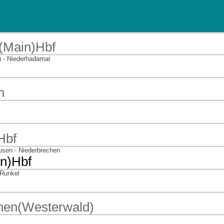
t(Main)Hbf
n) - Niederhadamar
n
Hbf
usen - Niederbrechen
in)Hbf
 Runkel
chen(Westerwald)