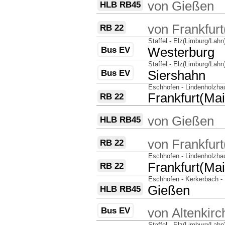
von
Gießen
HLB RB45
über
von
Frankfur
RB 22
über
Staffel - Elz(Limburg/Lah
Bus EV
nach
Westerburg
über
Staffel - Elz(Limburg/Lah
Bus EV
nach
Siershahn
über
Eschhofen - Lindenholzha
nach
Frankfurt(Ma
RB 22
über
von
Gießen
HLB RB45
über
von
Frankfur
RB 22
über
Eschhofen - Lindenholzha
nach
Frankfurt(Ma
RB 22
über
Eschhofen - Kerkerbach -
nach
Gießen
HLB RB45
über
Bus EV
von
Altenkir
über
Staffel - Elz(Limburg/Lah