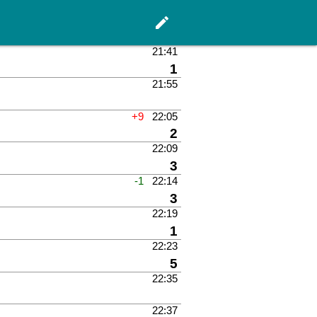
edit
Hauptseite
21:41
Gleis
1
21:55
Gleis
+9
22:05
Gleis
2
22:09
Gleis
3
-1
22:14
Gleis
3
22:19
Gleis
1
22:23
Gleis
5
22:35
Gleis
22:37