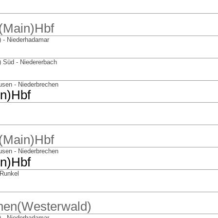
t(Main)Hbf
n) - Niederhadamar
n) Süd - Niedererbach
usen - Niederbrechen
in)Hbf
t(Main)Hbf
usen - Niederbrechen
in)Hbf
 Runkel
chen(Westerwald)
n) - Niederhadamar