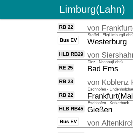
Limburg(Lahn)
über
von
Frankfur
RB 22
über
Staffel - Elz(Limburg/Lah
Bus EV
nach
Westerburg
über
von
Siershah
HLB RB29
über
Diez - Nassau(Lahn)
nach
Bad Ems
RE 25
über
von
Koblenz 
RB 23
über
Eschhofen - Lindenholzha
nach
Frankfurt(Ma
RB 22
über
Eschhofen - Kerkerbach -
nach
Gießen
HLB RB45
über
Bus EV
von
Altenkir
über