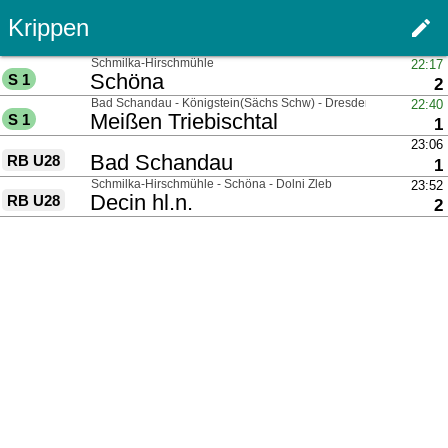
Krippen
edit
Haupt
über
Schmilka-Hirschmühle
22:17
nach
Schöna
S 1
G
2
über
Bad Schandau - Königstein(Sächs Schw) - Dresden
22:40
nach
Meißen Triebischtal
S 1
G
1
über
23:06
nach
Bad Schandau
RB U28
G
1
über
Schmilka-Hirschmühle - Schöna - Dolni Zleb
23:52
nach
Decin hl.n.
RB U28
G
2