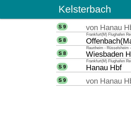
Kelsterbach
über
von
Hanau H
S 9
über
Frankfurt(M) Flughafen Re
nach
Offenbach(M
S 8
über
Raunheim - Rüsselsheim 
nach
Wiesbaden H
S 8
über
Frankfurt(M) Flughafen Re
nach
Hanau Hbf
S 9
über
von
Hanau H
S 9