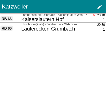
Katzweiler
edit
Haupt
über
Lampertsmühle-Otterbach - Kaiserslautern West - Kaiserslautern 
+6
20:10
nach
Kaiserslautern Hbf
RB 66
G
1
über
Hirschhorn(Pfalz) - Sulzbachtal - Olsbrücken
20:50
nach
Lauterecken-Grumbach
RB 66
G
1