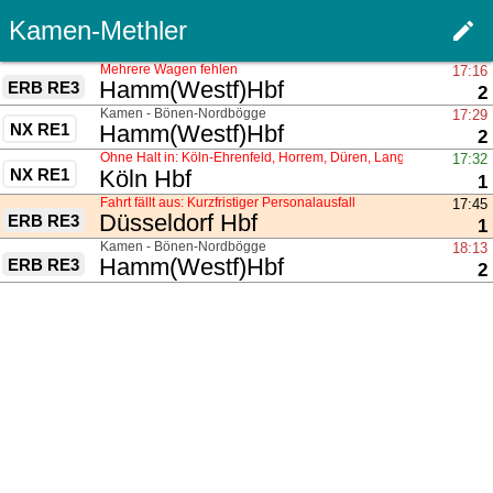
Kamen-Methler
edit
Haupt
Mehrere Wagen fehlen
17:16
nach
Hamm(Westf)Hbf
ERB RE3
G
2
über
Kamen - Bönen-Nordbögge
17:29
NX RE1
nach
Hamm(Westf)Hbf
G
2
Ohne Halt in: Köln-Ehrenfeld, Horrem, Düren, Langerwehe, Eschw
17:32
NX RE1
nach
Köln Hbf
G
1
Fahrt fällt aus: Kurzfristiger Personalausfall
17:45
nach
Düsseldorf Hbf
ERB RE3
G
1
über
Kamen - Bönen-Nordbögge
18:13
nach
Hamm(Westf)Hbf
ERB RE3
G
2