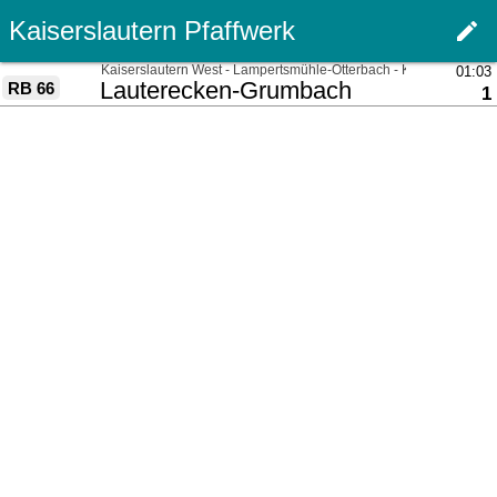
Kaiserslautern Pfaffwerk
edit
Haupt
über
Kaiserslautern West - Lampertsmühle-Otterbach - Katzweiler
01:03
nach
Lauterecken-Grumbach
RB 66
G
1