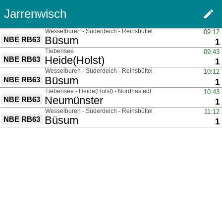
Jarrenwisch
edit
Haupt
über
Wesselburen - Süderdeich - Reinsbüttel
09:12
nach
Büsum
NBE RB63
G
1
über
Tiebensee
09:43
nach
Heide(Holst)
NBE RB63
G
1
über
Wesselburen - Süderdeich - Reinsbüttel
10:12
nach
Büsum
NBE RB63
G
1
über
Tiebensee - Heide(Holst) - Nordhastedt
10:43
nach
Neumünster
NBE RB63
G
1
über
Wesselburen - Süderdeich - Reinsbüttel
11:12
nach
Büsum
NBE RB63
G
1