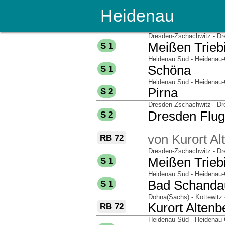
Heidenau
über
Dresden-Zschachwitz - Dr
nach
Meißen Triebi
S 1
über
Heidenau Süd - Heidenau-G
nach
Schöna
S 1
über
Heidenau Süd - Heidenau-
nach
Pirna
S 2
über
Dresden-Zschachwitz - Dr
nach
Dresden Flug
S 2
über
von
Kurort Al
RB 72
über
Dresden-Zschachwitz - Dr
nach
Meißen Triebi
S 1
über
Heidenau Süd - Heidenau-G
nach
Bad Schanda
S 1
über
Dohna(Sachs) - Köttewitz
nach
Kurort Altenb
RB 72
über
Heidenau Süd - Heidenau-