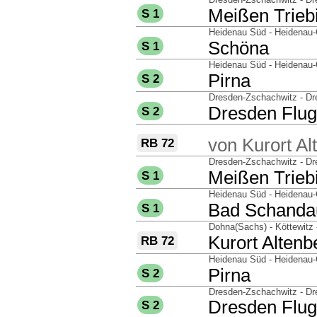
nach
Meißen Triebi
S 1
über
Heidenau Süd - Heidenau-G
nach
Schöna
S 1
über
Heidenau Süd - Heidenau-
nach
Pirna
S 2
über
Dresden-Zschachwitz - Dr
nach
Dresden Flug
S 2
über
von
Kurort Al
RB 72
über
Dresden-Zschachwitz - Dr
nach
Meißen Triebi
S 1
über
Heidenau Süd - Heidenau-G
nach
Bad Schanda
S 1
über
Dohna(Sachs) - Köttewitz
nach
Kurort Altenb
RB 72
über
Heidenau Süd - Heidenau-
nach
Pirna
S 2
über
Dresden-Zschachwitz - Dr
nach
Dresden Flug
S 2