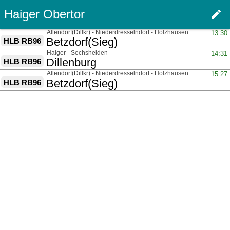
Haiger Obertor
edit
Haupt
über
Allendorf(Dillkr) - Niederdresselndorf - Holzhausen(Kr Siegen)
13:30
nach
Betzdorf(Sieg)
HLB RB96
über
Haiger - Sechshelden
14:31
nach
Dillenburg
HLB RB96
über
Allendorf(Dillkr) - Niederdresselndorf - Holzhausen(Kr Siegen)
15:27
nach
Betzdorf(Sieg)
HLB RB96