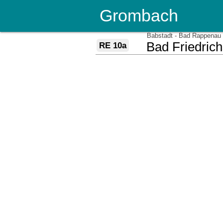
Grombach
über
Babstadt - Bad Rappenau
nach
Bad Friedrich
RE 10a