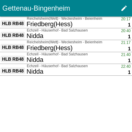
Gettenau-Bingenheim
edit
Haupt
über
Reichelsheim(Wett) - Weckesheim - Beienheim
20:17
nach
Friedberg(Hess)
HLB RB48
G
1
über
Echzell - Häuserhof - Bad Salzhausen
20:40
nach
Nidda
HLB RB48
G
1
über
Reichelsheim(Wett) - Weckesheim - Beienheim
21:17
nach
Friedberg(Hess)
HLB RB48
G
1
über
Echzell - Häuserhof - Bad Salzhausen
21:40
nach
Nidda
HLB RB48
G
1
über
Echzell - Häuserhof - Bad Salzhausen
22:40
nach
Nidda
HLB RB48
G
1